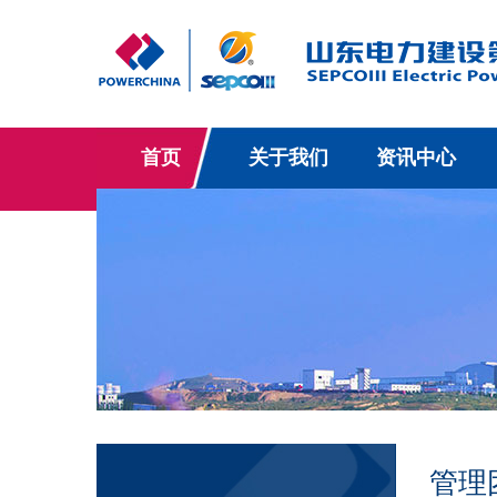
首页
关于我们
资讯中心
管理