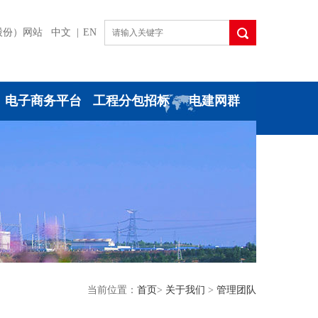
股份）网站
中文 |
EN
电子商务平台
工程分包招标
电建网群
当前位置：
首页
>
关于我们
>
管理团队