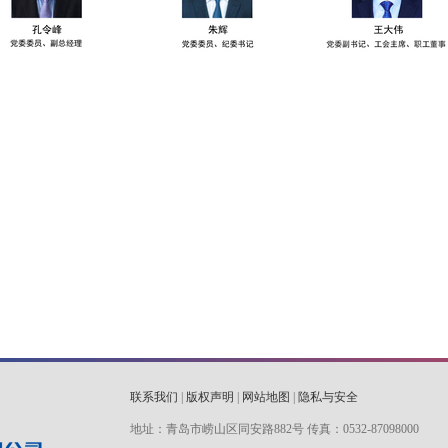
联系我们
|
版权声明
|
网站地图
|
隐私与安全
地址：青岛市崂山区同安路882号 传真：0532-87098000