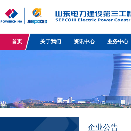
首页
关于我们
资讯中心
业务中心
企业公告