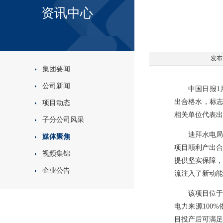
资讯中心
发布日
集团要闻
公司新闻
中国日报1
出合格水，标志
项目动态
相关单位代表出
子分公司风采
迪拜水电
媒体聚焦
项目顺利产出
视频集锦
提供坚实保障
企业公告
流注入了新动能
该项目位于
电力来源100
目投产后可满足