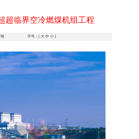
W超超临界空冷燃煤机组工程
梦雨
字号：[
大
中
小
]